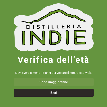
ci consentono di offrire un’esperienza personalizzata, migliorare
le funzionalità del sito e analizzare l’utilizzo del sito stesso da
parte degli utenti.
L’utente ha la possibilità di gestire le proprie preferenze relative ai
cookie attraverso le impostazioni del proprio browser. Si tenga
presente che la disabilitazione dei cookie potrebbe limitare
l’esperienza di navigazione sul sito web.
DIVULGAZIONE DELLE
INFORMAZIONI
Verifica dell’età
PERSONALI A TERZI
Devi avere almeno 18 anni per visitare il nostro sito web.
Ambrosia S.r.l. non vende, scambia o trasferisce in alcun modo le
informazioni personali degli utenti a terzi, se non quando
Sono maggiorenne
necessario per fornire i servizi richiesti o qualora autorizzato dalla
legge.
Esci
SICUREZZA DELLE